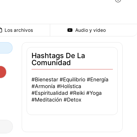
Los archivos
Audio y video
Hashtags De La
Comunidad
n
#Bienestar
#Equilibrio
#Energía
#Armonía
#Holística
#Espiritualidad
#Reiki
#Yoga
#Meditación
#Detox