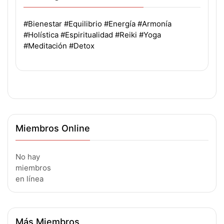
#Bienestar
#Equilibrio
#Energía
#Armonía
#Holística
#Espiritualidad
#Reiki
#Yoga
#Meditación
#Detox
Miembros Online
No hay
miembros
en línea
Más Miembros