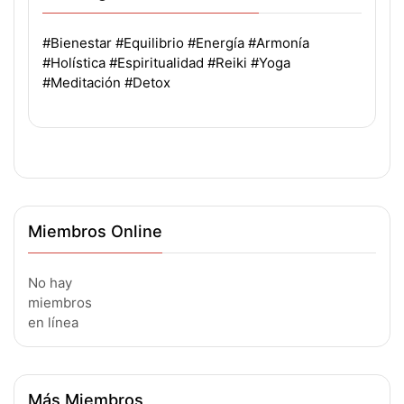
#Bienestar
#Equilibrio
#Energía
#Armonía
#Holística
#Espiritualidad
#Reiki
#Yoga
#Meditación
#Detox
Miembros Online
No hay
miembros
en línea
Más Miembros