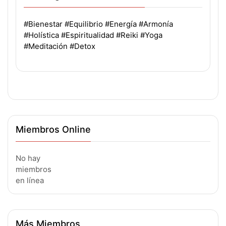
#Bienestar
#Equilibrio
#Energía
#Armonía
#Holística
#Espiritualidad
#Reiki
#Yoga
#Meditación
#Detox
Miembros Online
No hay
miembros
en línea
Más Miembros